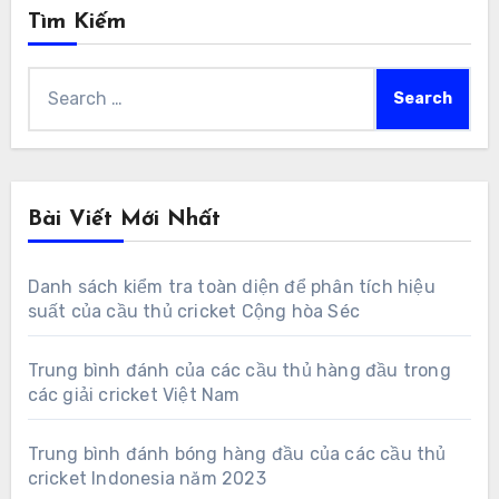
Tìm Kiếm
Search
for:
Bài Viết Mới Nhất
Danh sách kiểm tra toàn diện để phân tích hiệu
suất của cầu thủ cricket Cộng hòa Séc
Trung bình đánh của các cầu thủ hàng đầu trong
các giải cricket Việt Nam
Trung bình đánh bóng hàng đầu của các cầu thủ
cricket Indonesia năm 2023