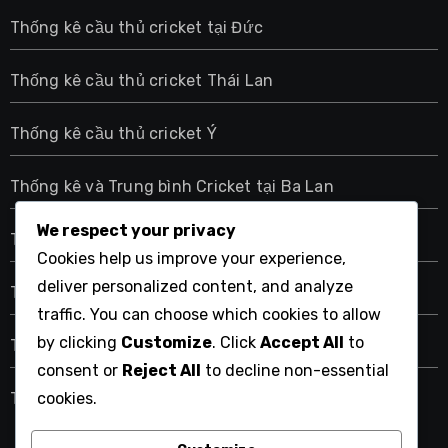
Thống kê cầu thủ cricket tại Đức
Thống kê cầu thủ cricket Thái Lan
Thống kê cầu thủ cricket Ý
Thống kê và Trung bình Cricket tại Ba Lan
We respect your privacy
Thống kê và Trung bình Cricket tại Việt Nam
Cookies help us improve your experience,
deliver personalized content, and analyze
Trung bình và Thống kê Cricket tại Bulgaria
traffic. You can choose which cookies to allow
by clicking
Customize
. Click
Accept All
to
Trung bình và Thống kê Cricket tại Nhật Bản
consent or
Reject All
to decline non-essential
Trung bình và Thống kê Cricket tại Pháp
cookies.