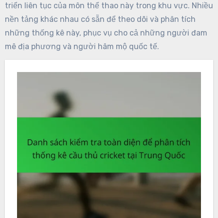
triển liên tục của môn thể thao này trong khu vực. Nhiều
nền tảng khác nhau có sẵn để theo dõi và phân tích
những thống kê này, phục vụ cho cả những người đam
mê địa phương và người hâm mộ quốc tế.