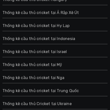
Thống kê cầu thủ cricket tại Ả Rập Xê Út
Thống kê cầu thủ cricket tại Hy Lạp
Thống kê cầu thủ cricket tại Indonesia
Thống kê cầu thủ cricket tại Israel
Thống kê cầu thủ cricket tại Mỹ
Thống kê cầu thủ cricket tại Nga
Thống kê cầu thủ cricket tại Trung Quốc
Thống kê cầu thủ Cricket tại Ukraine