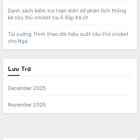
Danh sách kiểm tra toàn diện để phân tích thống
kê cầu thủ cricket tại Ả Rập Xê Út
Tải xuống Trình theo dõi hiệu suất cầu thủ cricket
cho Nga
Lưu Trữ
December 2025
November 2025