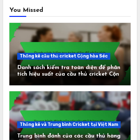
You Missed
Thống kê cầu thủ cricket Cộng hòa Séc
Danh sách kiểm tra toàn diện để phân
tích hiệu suất của cầu thủ cricket Cộng
hòa Séc
Thống kê và Trung bình Cricket tại Việt Nam
Trung bình đánh của các cầu thủ hàng