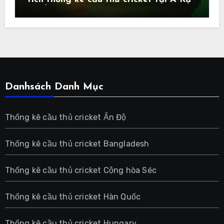
Xê Út
Danhsách Danh Mục
Thống kê cầu thủ cricket Ấn Độ
Thống kê cầu thủ cricket Bangladesh
Thống kê cầu thủ cricket Cộng hòa Séc
Thống kê cầu thủ cricket Hàn Quốc
Thống kê cầu thủ cricket Hungary