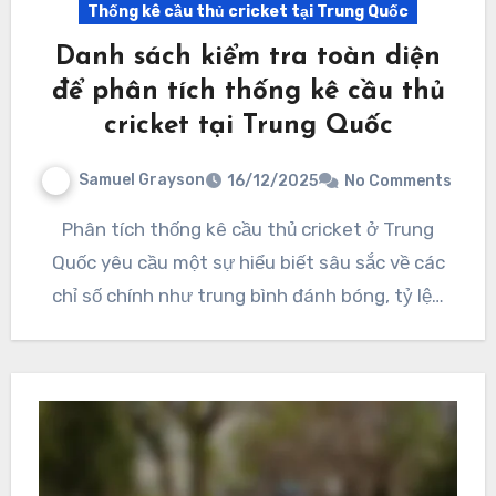
Thống kê cầu thủ cricket tại Trung Quốc
Danh sách kiểm tra toàn diện
để phân tích thống kê cầu thủ
cricket tại Trung Quốc
Samuel Grayson
16/12/2025
No Comments
Phân tích thống kê cầu thủ cricket ở Trung
Quốc yêu cầu một sự hiểu biết sâu sắc về các
chỉ số chính như trung bình đánh bóng, tỷ lệ…