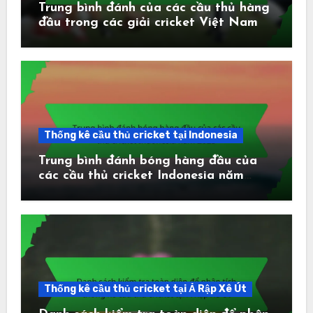
Trung bình đánh của các cầu thủ hàng
đầu trong các giải cricket Việt Nam
Thống kê cầu thủ cricket tại Indonesia
Trung bình đánh bóng hàng đầu của
các cầu thủ cricket Indonesia năm
2023
Thống kê cầu thủ cricket tại Ả Rập Xê Út