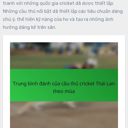
tranh với những quốc gia cricket đã được thiết lập.
Những cầu thủ nổi bật đã thiết lập các tiêu chuẩn đáng
chú ý, thể hiện kỹ năng của họ và tạo ra những ảnh
hưởng đáng kể trên sân.