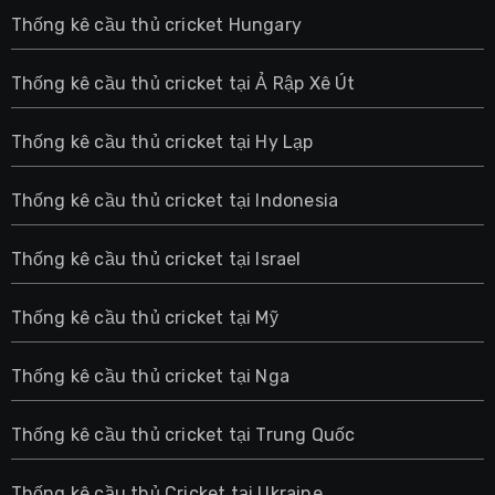
Thống kê cầu thủ cricket Hungary
Thống kê cầu thủ cricket tại Ả Rập Xê Út
Thống kê cầu thủ cricket tại Hy Lạp
Thống kê cầu thủ cricket tại Indonesia
Thống kê cầu thủ cricket tại Israel
Thống kê cầu thủ cricket tại Mỹ
Thống kê cầu thủ cricket tại Nga
Thống kê cầu thủ cricket tại Trung Quốc
Thống kê cầu thủ Cricket tại Ukraine