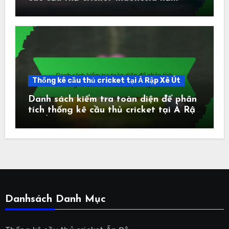
2023
Thống kê cầu thủ cricket tại Ả Rập Xê Út
Danh sách kiểm tra toàn diện để phân
tích thống kê cầu thủ cricket tại Ả Rập
Xê Út
Danhsách Danh Mục