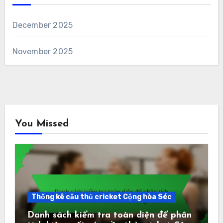
December 2025
November 2025
You Missed
Thống kê cầu thủ cricket Cộng hòa Séc
Danh sách kiểm tra toàn diện để phân