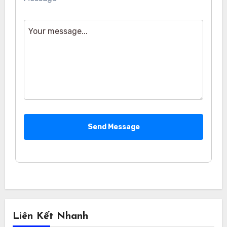
Send Message
Liên Kết Nhanh