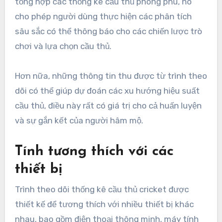
tổng hợp các thống kê cầu thủ phong phú, nó
cho phép người dùng thực hiện các phân tích
sâu sắc có thể thông báo cho các chiến lược trò
chơi và lựa chọn cầu thủ.
Hơn nữa, những thông tin thu được từ trình theo
dõi có thể giúp dự đoán các xu hướng hiệu suất
cầu thủ, điều này rất có giá trị cho cả huấn luyện
và sự gắn kết của người hâm mộ.
Tính tương thích với các
thiết bị
Trình theo dõi thống kê cầu thủ cricket được
thiết kế để tương thích với nhiều thiết bị khác
nhau, bao gồm điện thoại thông minh, máy tính