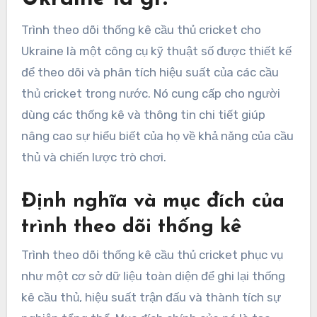
Trình theo dõi thống kê cầu thủ cricket cho
Ukraine là một công cụ kỹ thuật số được thiết kế
để theo dõi và phân tích hiệu suất của các cầu
thủ cricket trong nước. Nó cung cấp cho người
dùng các thống kê và thông tin chi tiết giúp
nâng cao sự hiểu biết của họ về khả năng của cầu
thủ và chiến lược trò chơi.
Định nghĩa và mục đích của
trình theo dõi thống kê
Trình theo dõi thống kê cầu thủ cricket phục vụ
như một cơ sở dữ liệu toàn diện để ghi lại thống
kê cầu thủ, hiệu suất trận đấu và thành tích sự