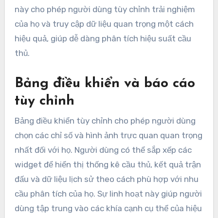
này cho phép người dùng tùy chỉnh trải nghiệm
của họ và truy cập dữ liệu quan trọng một cách
hiệu quả, giúp dễ dàng phân tích hiệu suất cầu
thủ.
Bảng điều khiển và báo cáo
tùy chỉnh
Bảng điều khiển tùy chỉnh cho phép người dùng
chọn các chỉ số và hình ảnh trực quan quan trọng
nhất đối với họ. Người dùng có thể sắp xếp các
widget để hiển thị thống kê cầu thủ, kết quả trận
đấu và dữ liệu lịch sử theo cách phù hợp với nhu
cầu phân tích của họ. Sự linh hoạt này giúp người
dùng tập trung vào các khía cạnh cụ thể của hiệu