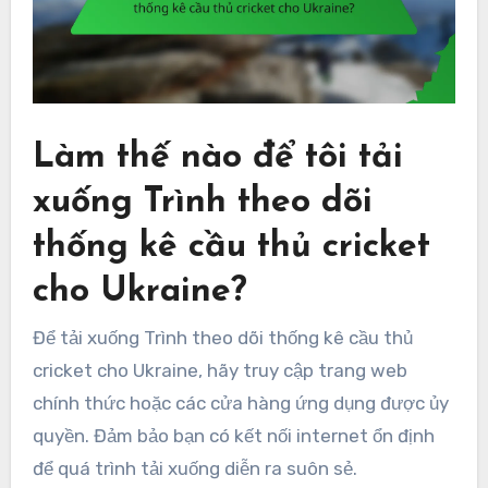
Làm thế nào để tôi tải
xuống Trình theo dõi
thống kê cầu thủ cricket
cho Ukraine?
Để tải xuống Trình theo dõi thống kê cầu thủ
cricket cho Ukraine, hãy truy cập trang web
chính thức hoặc các cửa hàng ứng dụng được ủy
quyền. Đảm bảo bạn có kết nối internet ổn định
để quá trình tải xuống diễn ra suôn sẻ.