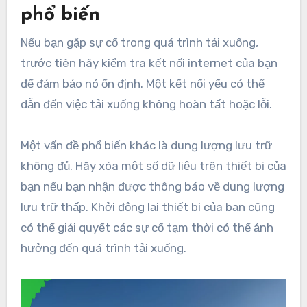
phổ biến
Nếu bạn gặp sự cố trong quá trình tải xuống,
trước tiên hãy kiểm tra kết nối internet của bạn
để đảm bảo nó ổn định. Một kết nối yếu có thể
dẫn đến việc tải xuống không hoàn tất hoặc lỗi.
Một vấn đề phổ biến khác là dung lượng lưu trữ
không đủ. Hãy xóa một số dữ liệu trên thiết bị của
bạn nếu bạn nhận được thông báo về dung lượng
lưu trữ thấp. Khởi động lại thiết bị của bạn cũng
có thể giải quyết các sự cố tạm thời có thể ảnh
hưởng đến quá trình tải xuống.