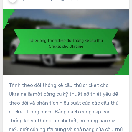
Trình theo dõi thống kê cầu thủ cricket cho
Ukraine là một công cụ kỹ thuật số thiết yếu để
theo dõi và phân tích hiệu suất của các cầu thủ
cricket trong nước. Bằng cách cung cấp các
thống kê và thông tin chi tiết, nó nâng cao sự
hiểu biết của người dùng về khả năng của cầu thủ