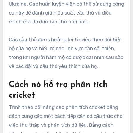
Ukraine. Các huấn luyện viên có thể sử dụng công
cụ này để đánh giá hiệu suất cầu thủ và điều
chỉnh chế độ đào tạo cho phù hợp.
Các cầu thủ được hưởng lợi từ việc theo dõi tiến
bộ của họ và hiểu rõ các lĩnh vực cần cải thiện,
trong khi người hâm mộ có được cái nhìn sâu sắc
về các đội và cầu thủ yêu thích của họ.
Cách nó hỗ trợ phân tích
cricket
Trình theo dõi nâng cao phân tích cricket bằng
cách cung cấp một cách tiếp cận có cấu trúc cho
việc thu thập và phân tích dữ liệu. Bằng cách