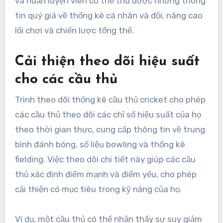
và huấn luyện viên có thể thu được những thông
tin quý giá về thống kê cá nhân và đội, nâng cao
lối chơi và chiến lược tổng thể.
Cải thiện theo dõi hiệu suất
cho các cầu thủ
Trình theo dõi thống kê cầu thủ cricket cho phép
các cầu thủ theo dõi các chỉ số hiệu suất của họ
theo thời gian thực, cung cấp thông tin về trung
bình đánh bóng, số liệu bowling và thống kê
fielding. Việc theo dõi chi tiết này giúp các cầu
thủ xác định điểm mạnh và điểm yếu, cho phép
cải thiện có mục tiêu trong kỹ năng của họ.
Ví dụ, một cầu thủ có thể nhận thấy sự suy giảm