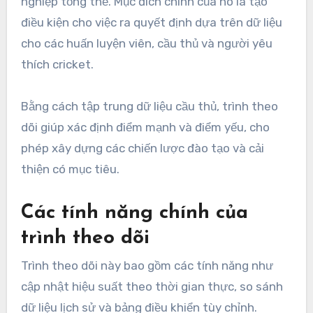
nghiệp tổng thể. Mục đích chính của nó là tạo
điều kiện cho việc ra quyết định dựa trên dữ liệu
cho các huấn luyện viên, cầu thủ và người yêu
thích cricket.
Bằng cách tập trung dữ liệu cầu thủ, trình theo
dõi giúp xác định điểm mạnh và điểm yếu, cho
phép xây dựng các chiến lược đào tạo và cải
thiện có mục tiêu.
Các tính năng chính của
trình theo dõi
Trình theo dõi này bao gồm các tính năng như
cập nhật hiệu suất theo thời gian thực, so sánh
dữ liệu lịch sử và bảng điều khiển tùy chỉnh.