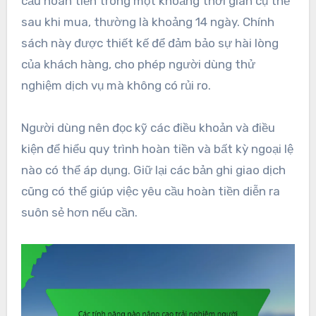
cầu hoàn tiền trong một khoảng thời gian cụ thể
sau khi mua, thường là khoảng 14 ngày. Chính
sách này được thiết kế để đảm bảo sự hài lòng
của khách hàng, cho phép người dùng thử
nghiệm dịch vụ mà không có rủi ro.
Người dùng nên đọc kỹ các điều khoản và điều
kiện để hiểu quy trình hoàn tiền và bất kỳ ngoại lệ
nào có thể áp dụng. Giữ lại các bản ghi giao dịch
cũng có thể giúp việc yêu cầu hoàn tiền diễn ra
suôn sẻ hơn nếu cần.