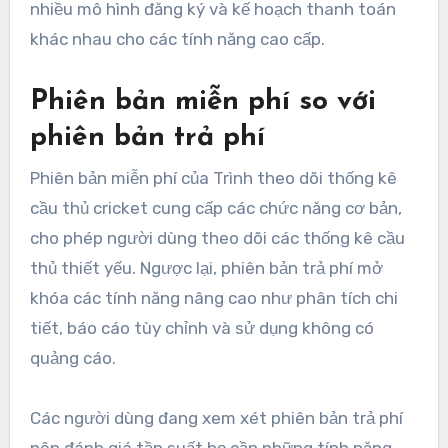
nhiều mô hình đăng ký và kế hoạch thanh toán
khác nhau cho các tính năng cao cấp.
Phiên bản miễn phí so với
phiên bản trả phí
Phiên bản miễn phí của Trình theo dõi thống kê
cầu thủ cricket cung cấp các chức năng cơ bản,
cho phép người dùng theo dõi các thống kê cầu
thủ thiết yếu. Ngược lại, phiên bản trả phí mở
khóa các tính năng nâng cao như phân tích chi
tiết, báo cáo tùy chỉnh và sử dụng không có
quảng cáo.
Các người dùng đang xem xét phiên bản trả phí
nên đánh giá tần suất họ cần những tính năng