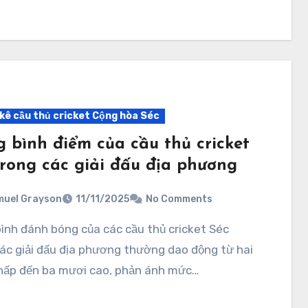
kê cầu thủ cricket Cộng hòa Séc
g bình điểm của cầu thủ cricket
trong các giải đấu địa phương
uel Grayson
11/11/2025
No Comments
ác giải đấu địa phương thường dao động từ hai
hấp đến ba mươi cao, phản ánh mức…