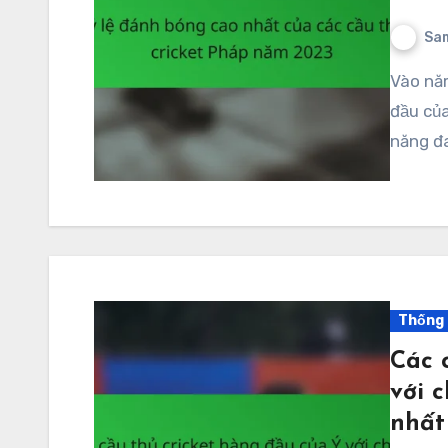
Sam
Vào năm 2023, các chỉ số trung bình đánh bóng hàng
đầu của
năng đa
Thống 
Các 
với 
nhất