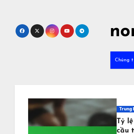
Skip
to
content
no
Chúng tô
Trung 
Tỷ l
cầu 