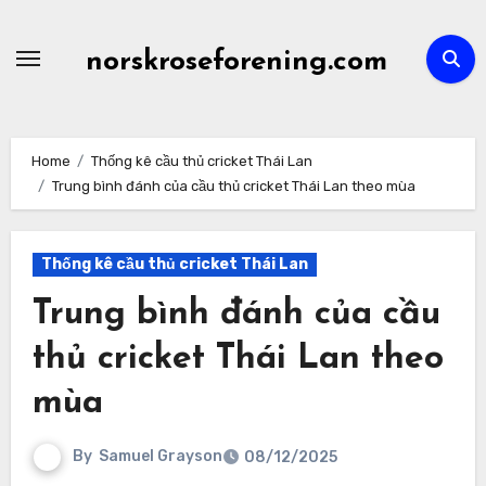
Skip
to
norskroseforening.com
content
Home
Thống kê cầu thủ cricket Thái Lan
Trung bình đánh của cầu thủ cricket Thái Lan theo mùa
Thống kê cầu thủ cricket Thái Lan
Trung bình đánh của cầu
thủ cricket Thái Lan theo
mùa
By
Samuel Grayson
08/12/2025