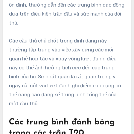
ổn định, thường dẫn đến các trung bình dao động
dựa trên điều kiện trận đấu và sức mạnh của đối
thủ.
Các cầu thủ chủ chốt trong định dạng này
thường tập trung vào việc xây dựng các mối
quan hệ hợp tác và xoay vòng lượt đánh, điều
này có thể ảnh hưởng tích cực đến các trung
bình của họ. Sự nhất quán là rất quan trọng, vì
ngay cả một vài lượt đánh ghi điểm cao cũng có
thể nâng cao đáng kể trung bình tổng thể của
một cầu thủ.
Các trung bình đánh bóng
trong các trận T20