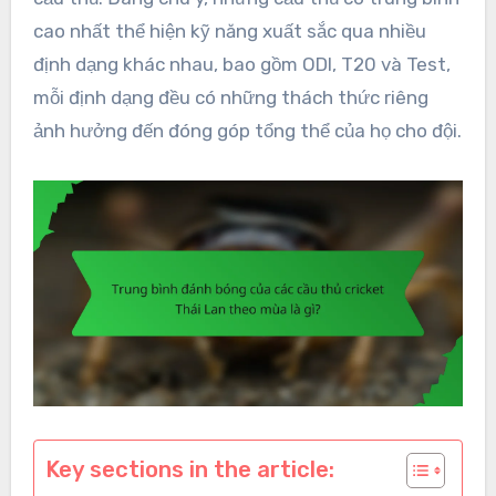
cao nhất thể hiện kỹ năng xuất sắc qua nhiều
định dạng khác nhau, bao gồm ODI, T20 và Test,
mỗi định dạng đều có những thách thức riêng
ảnh hưởng đến đóng góp tổng thể của họ cho đội.
Key sections in the article: