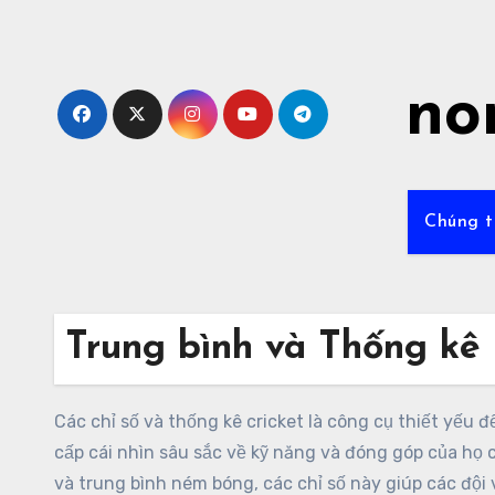
Skip
to
content
no
Chúng tô
Trung bình và Thống kê
Các chỉ số và thống kê cricket là công cụ thiết yếu 
cấp cái nhìn sâu sắc về kỹ năng và đóng góp của họ 
và trung bình ném bóng, các chỉ số này giúp các đội