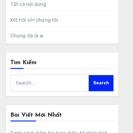
Tất cả nội dung
Kết nối với chúng tôi
Chúng tôi là ai
Tìm Kiếm
Search
for:
Bài Viết Mới Nhất