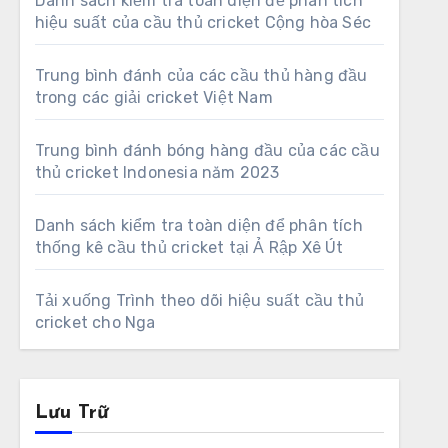
Danh sách kiểm tra toàn diện để phân tích
hiệu suất của cầu thủ cricket Cộng hòa Séc
Trung bình đánh của các cầu thủ hàng đầu
trong các giải cricket Việt Nam
Trung bình đánh bóng hàng đầu của các cầu
thủ cricket Indonesia năm 2023
Danh sách kiểm tra toàn diện để phân tích
thống kê cầu thủ cricket tại Ả Rập Xê Út
Tải xuống Trình theo dõi hiệu suất cầu thủ
cricket cho Nga
Lưu Trữ