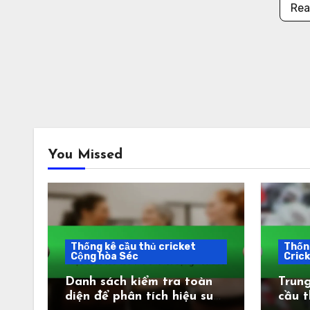
Rea
You Missed
Thống kê cầu thủ cricket
Thống
Cộng hòa Séc
Crick
Danh sách kiểm tra toàn
Trung
diện để phân tích hiệu suất
cầu 