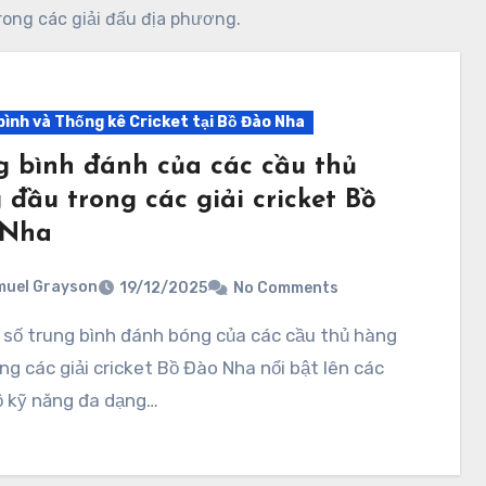
rong các giải đấu địa phương.
bình và Thống kê Cricket tại Bồ Đào Nha
g bình đánh của các cầu thủ
 đầu trong các giải cricket Bồ
 Nha
uel Grayson
19/12/2025
No Comments
ng các giải cricket Bồ Đào Nha nổi bật lên các
ộ kỹ năng đa dạng…