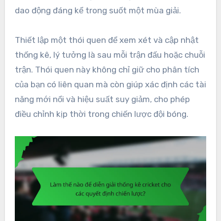
dao động đáng kể trong suốt một mùa giải.
Thiết lập một thói quen để xem xét và cập nhật
thống kê, lý tưởng là sau mỗi trận đấu hoặc chuỗi
trận. Thói quen này không chỉ giữ cho phân tích
của bạn có liên quan mà còn giúp xác định các tài
năng mới nổi và hiệu suất suy giảm, cho phép
điều chỉnh kịp thời trong chiến lược đội bóng.