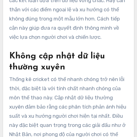
các kết luận dựa trên dữ liệu vững chắc. Hãy cẩn
thận với các điểm ngoại lệ và xu hướng có thể
không đúng trong một mẫu lớn hơn. Cách tiếp
cận này giúp đưa ra quyết định thông minh về
việc lựa chọn người chơi và chiến lược.
Không cập nhật dữ liệu
thường xuyên
Thống kê cricket có thể nhanh chóng trở nên lỗi
thời, đặc biệt là với tính chất nhanh chóng của
môn thể thao này. Cập nhật dữ liệu thường
xuyên đảm bảo rằng các phân tích phản ánh hiệu
suất và xu hướng người chơi hiện tại nhất. Điều
này đặc biệt quan trọng trong các giải đấu như ở
Nhật Bản, nơi phong độ của người chơi có thể