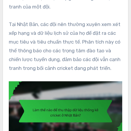
tranh của một đội.
Tại Nhật Bản, các đội nên thường xuyên xem xét
xếp hạng và dữ liệu lịch sử của họ để đặt ra các
mục tiêu và tiêu chuẩn thực tế. Phân tích này có
thể thông báo cho các trọng tâm đào tạo và
chiến lược tuyển dụng, đảm bảo các đội vẫn cạnh
tranh trong bối cảnh cricket đang phát triển.