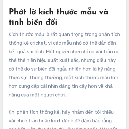
Phớt lờ kích thước mẫu và
tính biến đổi
Kích thước mẫu là rất quan trọng trong phân tích
thống kê cricket, vì các mẫu nhỏ có thể dẫn đến
kết quả sai lệch. Một người chơi chỉ có vài trận có
thể thể hiện hiệu suất xuất sắc, nhưng điều này
có thể do sự biến đổi ngẫu nhiên hơn là kỹ năng
thực sự. Thông thường, một kích thước mẫu lớn
hơn cung cấp cái nhìn đáng tin cậy hơn về khả
năng của một người chơi.
Khi phân tích thống kê, hãy nhắm đến tối thiểu
vài chục trận hoặc lượt đánh để đảm bảo rằng