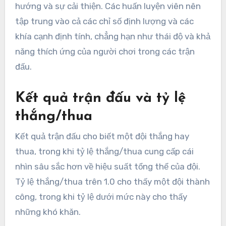
hướng và sự cải thiện. Các huấn luyện viên nên
tập trung vào cả các chỉ số định lượng và các
khía cạnh định tính, chẳng hạn như thái độ và khả
năng thích ứng của người chơi trong các trận
đấu.
Kết quả trận đấu và tỷ lệ
thắng/thua
Kết quả trận đấu cho biết một đội thắng hay
thua, trong khi tỷ lệ thắng/thua cung cấp cái
nhìn sâu sắc hơn về hiệu suất tổng thể của đội.
Tỷ lệ thắng/thua trên 1.0 cho thấy một đội thành
công, trong khi tỷ lệ dưới mức này cho thấy
những khó khăn.