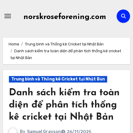
Skip
to
norskroseforening.com
content
Home
Trung bình và Thống kê Cricket tại Nhật Bản
Danh sách kiểm tra toàn diện để phân tích thống kê cricket
tại Nhật Bản
Trung bình và Thống kê Cricket tại Nhật Bản
Danh sách kiểm tra toàn
diện để phân tích thống
kê cricket tại Nhật Bản
By
Samuel Grayson
26/11/2025