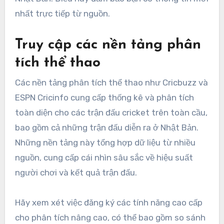
nhất trực tiếp từ nguồn.
Truy cập các nền tảng phân
tích thể thao
Các nền tảng phân tích thể thao như Cricbuzz và
ESPN Cricinfo cung cấp thống kê và phân tích
toàn diện cho các trận đấu cricket trên toàn cầu,
bao gồm cả những trận đấu diễn ra ở Nhật Bản.
Những nền tảng này tổng hợp dữ liệu từ nhiều
nguồn, cung cấp cái nhìn sâu sắc về hiệu suất
người chơi và kết quả trận đấu.
Hãy xem xét việc đăng ký các tính năng cao cấp
cho phân tích nâng cao, có thể bao gồm so sánh