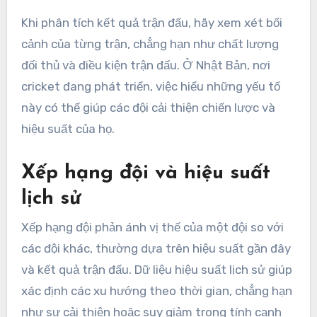
Khi phân tích kết quả trận đấu, hãy xem xét bối
cảnh của từng trận, chẳng hạn như chất lượng
đối thủ và điều kiện trận đấu. Ở Nhật Bản, nơi
cricket đang phát triển, việc hiểu những yếu tố
này có thể giúp các đội cải thiện chiến lược và
hiệu suất của họ.
Xếp hạng đội và hiệu suất
lịch sử
Xếp hạng đội phản ánh vị thế của một đội so với
các đội khác, thường dựa trên hiệu suất gần đây
và kết quả trận đấu. Dữ liệu hiệu suất lịch sử giúp
xác định các xu hướng theo thời gian, chẳng hạn
như sự cải thiện hoặc suy giảm trong tính cạnh