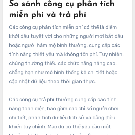
So sánh công cụ phân tích
miễn phí và trả phí
Các công cụ phân tích miễn phí có thể là điểm
khởi đầu tuyệt vời cho những người mới bắt đầu
hoặc người hâm mộ bình thường, cung cấp các
tính năng thiết yếu mà không tốn phí. Tuy nhiên,
chúng thường thiếu các chức năng nâng cao,
chẳng hạn như mô hình thống kê chi tiết hoặc
cập nhật dữ liệu theo thời gian thực.
Các công cụ trả phí thường cung cấp các tính
năng toàn diện, bao gồm các chỉ số người chơi
chi tiết, phân tích dữ liệu lịch sử và bảng điều
khiển tùy chỉnh. Mặc dù có thể yêu cầu một